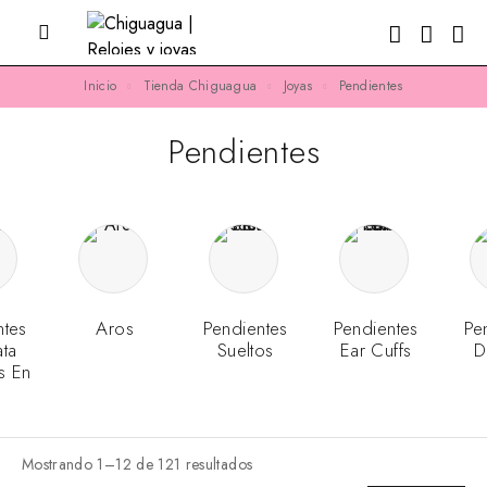
Inicio
Tienda Chiguagua
Joyas
Pendientes
Pendientes
ntes
Aros
Pendientes
Pendientes
Pe
ata
Sueltos
Ear Cuffs
D
s En
o
Mostrando 1–12 de 121 resultados