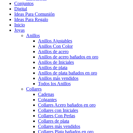
Conjuntos
Digital
Ideas Para Comunión
Ideas Para Regalo
Inicio
Joyas
Anillos
Anillos Ajustables
Anillos Con Color
Anillos de acero
Anillos de acero bañados en oro
Anillos de Iniciales
Anillos de plata
Anillos de plata bañados en oro
Anillos más vendidos
Todos los Anillos
Collares
Cadenas
Colgantes
Collares Acero bañados en oro
Collares con Iniciales
Collares Con Perlas
Collares de plata
Collares más vendidos
Collares Plata bañados en oro