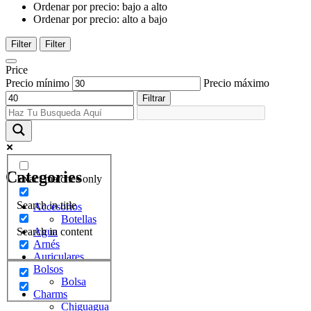
Ordenar por precio: bajo a alto
Ordenar por precio: alto a bajo
Filter
Filter
Price
Precio mínimo
Precio máximo
Filtrar
Categories
Exact matches only
Search in title
Accesorios
Botellas
Agua
Search in content
Arnés
Auriculares
Bolsos
Bolsa
Charms
Chiguagua