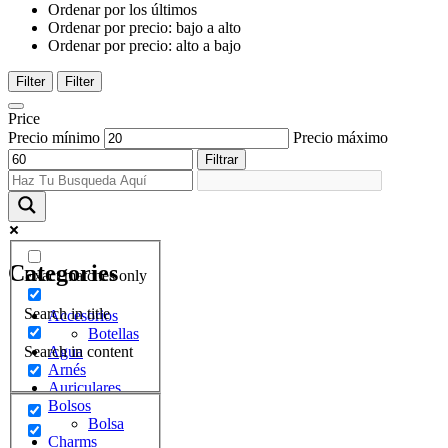
Ordenar por los últimos
Ordenar por precio: bajo a alto
Ordenar por precio: alto a bajo
Filter
Filter
Price
Precio mínimo
Precio máximo
Filtrar
Categories
Exact matches only
Search in title
Accesorios
Botellas
Agua
Search in content
Arnés
Auriculares
Bolsos
Bolsa
Charms