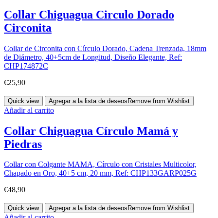
Collar Chiguagua Circulo Dorado
Circonita
Collar de Circonita con Círculo Dorado, Cadena Trenzada, 18mm
de Diámetro, 40+5cm de Longitud, Diseño Elegante, Ref:
CHP174872C
€
25,90
Quick view
Agregar a la lista de deseos
Remove from Wishlist
Añadir al carrito
Collar Chiguagua Círculo Mamá y
Piedras
Collar con Colgante MAMA, Círculo con Cristales Multicolor,
Chapado en Oro, 40+5 cm, 20 mm, Ref: CHP133GARP025G
€
48,90
Quick view
Agregar a la lista de deseos
Remove from Wishlist
Añadir al carrito