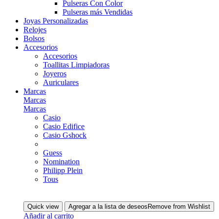
Pulseras Con Color
Pulseras más Vendidas
Joyas Personalizadas
Relojes
Bolsos
Accesorios
Accesorios
Toallitas Limpiadoras
Joyeros
Auriculares
Marcas
Marcas
Marcas
Casio
Casio Edifice
Casio Gshock
Guess
Nomination
Philipp Plein
Tous
Quick view
Agregar a la lista de deseos
Remove from Wishlist
Añadir al carrito