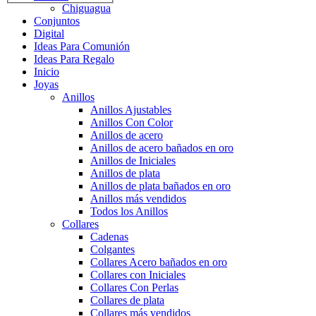
Chiguagua
Conjuntos
Digital
Ideas Para Comunión
Ideas Para Regalo
Inicio
Joyas
Anillos
Anillos Ajustables
Anillos Con Color
Anillos de acero
Anillos de acero bañados en oro
Anillos de Iniciales
Anillos de plata
Anillos de plata bañados en oro
Anillos más vendidos
Todos los Anillos
Collares
Cadenas
Colgantes
Collares Acero bañados en oro
Collares con Iniciales
Collares Con Perlas
Collares de plata
Collares más vendidos