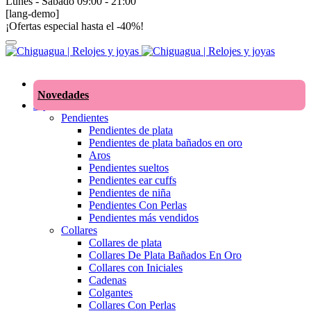
Lunes - Sábado 09:00 - 21:00
[lang-demo]
¡Ofertas especial hasta el -40%!
Novedades
Joyas
Pendientes
Pendientes de plata
Pendientes de plata bañados en oro
Aros
Pendientes sueltos
Pendientes ear cuffs
Pendientes de niña
Pendientes Con Perlas
Pendientes más vendidos
Collares
Collares de plata
Collares De Plata Bañados En Oro
Collares con Iniciales
Cadenas
Colgantes
Collares Con Perlas