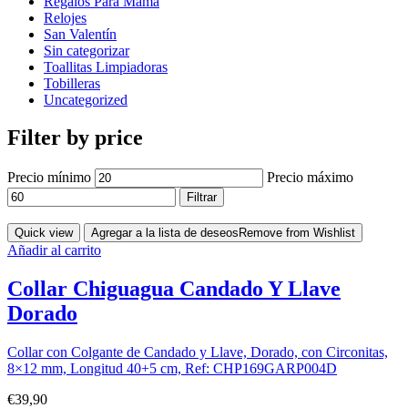
Regalos Para Mamá
Relojes
San Valentín
Sin categorizar
Toallitas Limpiadoras
Tobilleras
Uncategorized
Filter by price
Precio mínimo
Precio máximo
Filtrar
Quick view
Agregar a la lista de deseos
Remove from Wishlist
Añadir al carrito
Collar Chiguagua Candado Y Llave
Dorado
Collar con Colgante de Candado y Llave, Dorado, con Circonitas,
8×12 mm, Longitud 40+5 cm, Ref: CHP169GARP004D
€
39,90