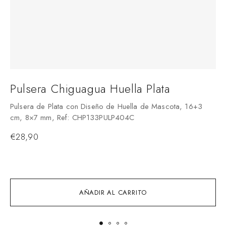
Pulsera Chiguagua Huella Plata
Pulsera de Plata con Diseño de Huella de Mascota, 16+3
cm, 8×7 mm, Ref: CHP133PULP404C
P
D
€
28,90
C
AÑADIR AL CARRITO