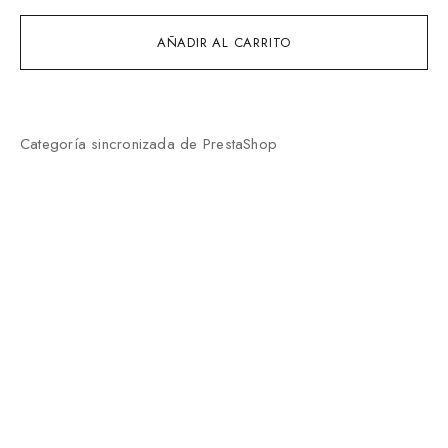
AÑADIR AL CARRITO
Categoría sincronizada de PrestaShop
TIENDAS CHIGUAGUA
Tienda Centro Comercial Holea