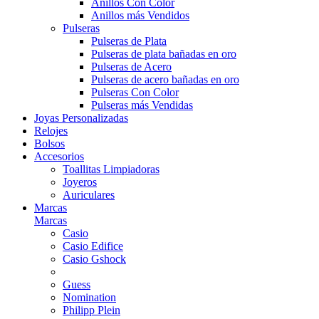
Anillos Con Color
Anillos más Vendidos
Pulseras
Pulseras de Plata
Pulseras de plata bañadas en oro
Pulseras de Acero
Pulseras de acero bañadas en oro
Pulseras Con Color
Pulseras más Vendidas
Joyas Personalizadas
Relojes
Bolsos
Accesorios
Toallitas Limpiadoras
Joyeros
Auriculares
Marcas
Marcas
Casio
Casio Edifice
Casio Gshock
Guess
Nomination
Philipp Plein