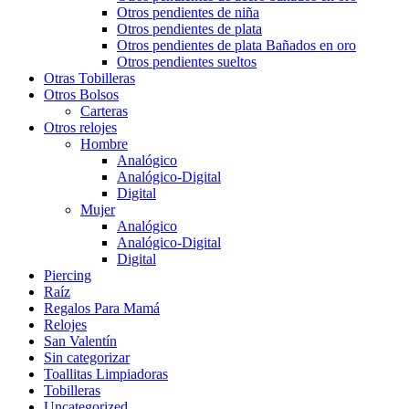
Otros pendientes de niña
Otros pendientes de plata
Otros pendientes de plata Bañados en oro
Otros pendientes sueltos
Otras Tobilleras
Otros Bolsos
Carteras
Otros relojes
Hombre
Analógico
Analógico-Digital
Digital
Mujer
Analógico
Analógico-Digital
Digital
Piercing
Raíz
Regalos Para Mamá
Relojes
San Valentín
Sin categorizar
Toallitas Limpiadoras
Tobilleras
Uncategorized