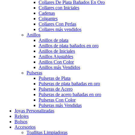
Collares De Plata Bañados En Oro
Collares con Iniciales
Cadenas
Colgantes
Collares Con Perlas
Collares más vendidos
Anillos
Anillos de plata
Anillos de plata bañados en oro
Anillos de Iniciales
Anillos Ajustables
Anillos Con Color
Anillos más Vendidos
Pulseras
Pulseras de Plata
Pulseras de plata bañadas en oro
Pulseras de Acero
Pulseras de acero bañadas en oro
Pulseras Con Color
Pulseras más Vendidas
Joyas Personalizadas
Relojes
Bolsos
Accesorios
Toallitas Limpiadoras