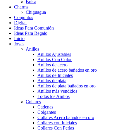
Bolsa
Charms
Chiguagua
Conjuntos
Digital
Ideas Para Comunión
Ideas Para Regalo
Inicio
Joyas
Anillos
Anillos Ajustables
Anillos Con Color
Anillos de acero
Anillos de acero bañados en oro
Anillos de Iniciales
Anillos de plata
Anillos de plata bañados en oro
Anillos más vendidos
Todos los Anillos
Collares
Cadenas
Colgantes
Collares Acero bañados en oro
Collares con Iniciales
Collares Con Perlas