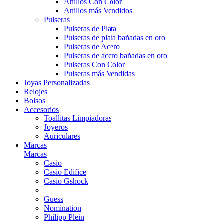
Anillos Con Color
Anillos más Vendidos
Pulseras
Pulseras de Plata
Pulseras de plata bañadas en oro
Pulseras de Acero
Pulseras de acero bañadas en oro
Pulseras Con Color
Pulseras más Vendidas
Joyas Personalizadas
Relojes
Bolsos
Accesorios
Toallitas Limpiadoras
Joyeros
Auriculares
Marcas
Marcas
Casio
Casio Edifice
Casio Gshock
Guess
Nomination
Philipp Plein