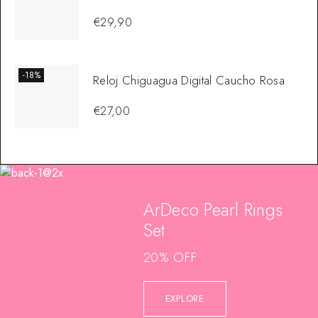
€
29,90
-18%
Reloj Chiguagua Digital Caucho Rosa
€
27,00
ArDeco Pearl Rings
Set
20% OFF
EXPLORE