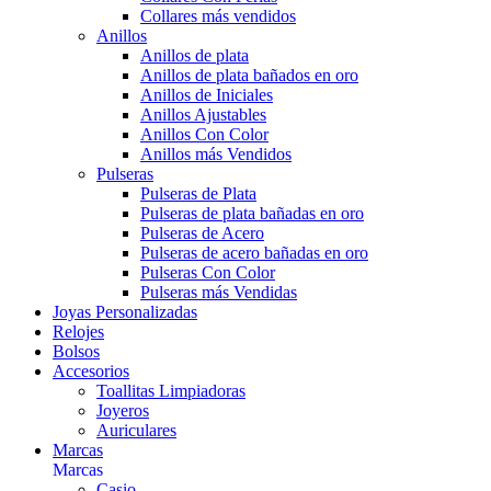
Collares más vendidos
Anillos
Anillos de plata
Anillos de plata bañados en oro
Anillos de Iniciales
Anillos Ajustables
Anillos Con Color
Anillos más Vendidos
Pulseras
Pulseras de Plata
Pulseras de plata bañadas en oro
Pulseras de Acero
Pulseras de acero bañadas en oro
Pulseras Con Color
Pulseras más Vendidas
Joyas Personalizadas
Relojes
Bolsos
Accesorios
Toallitas Limpiadoras
Joyeros
Auriculares
Marcas
Marcas
Casio