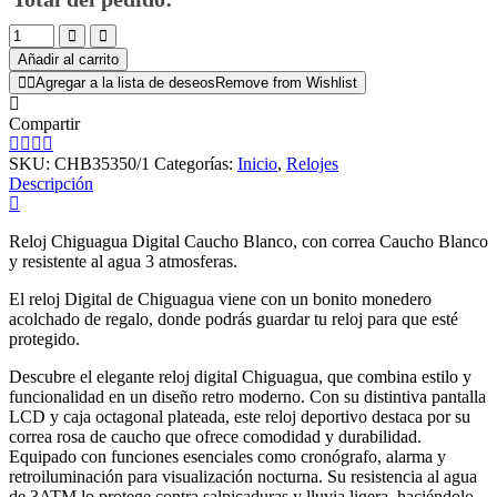
Añadir al carrito
Agregar a la lista de deseos
Remove from Wishlist
Compartir
SKU:
CHB35350/1
Categorías:
Inicio
,
Relojes
Descripción
Reloj Chiguagua Digital Caucho Blanco, con correa Caucho Blanco
y resistente al agua 3 atmosferas.
El reloj Digital de Chiguagua viene con un bonito monedero
acolchado de regalo, donde podrás guardar tu reloj para que esté
protegido.
Descubre el elegante reloj digital Chiguagua, que combina estilo y
funcionalidad en un diseño retro moderno. Con su distintiva pantalla
LCD y caja octagonal plateada, este reloj deportivo destaca por su
correa rosa de caucho que ofrece comodidad y durabilidad.
Equipado con funciones esenciales como cronógrafo, alarma y
retroiluminación para visualización nocturna. Su resistencia al agua
de 3ATM lo protege contra salpicaduras y lluvia ligera, haciéndolo