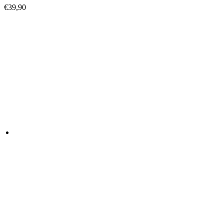
€
39,90
TIENDAS CHIGUAGUA
Tienda Centro Comercial Holea