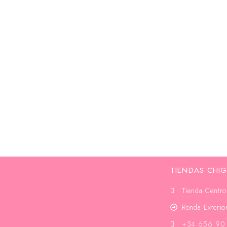
Mis Joyeros
LEER MÁS
TIENDAS CHI
Tienda Centro
Ronda Exteri
+34 656 90