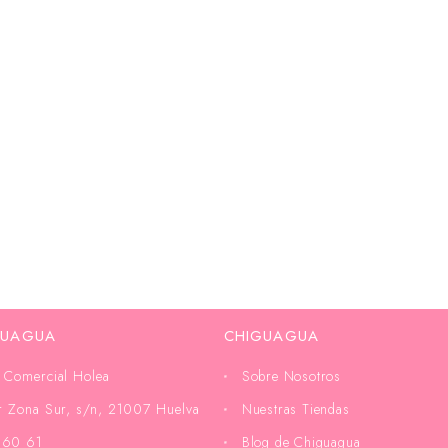
GUAGUA
CHIGUAGUA
 Comercial Holea
Sobre Nosotros
or Zona Sur, s/n, 21007 Huelva
Nuestras Tiendas
 60 61
Blog de Chiguagua