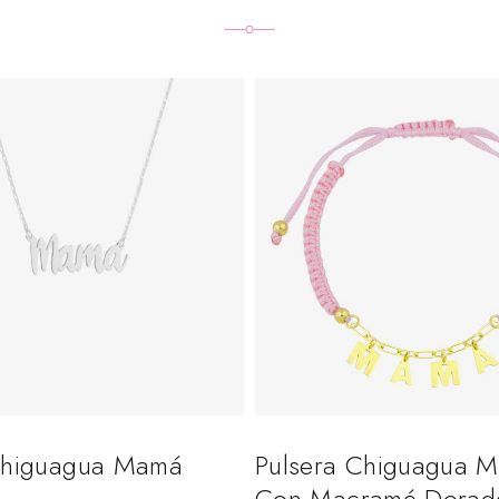
Chiguagua Mamá
Pulsera Chiguagua 
Con Macramé Dorad