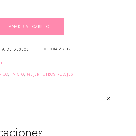
AÑADIR AL CARRITO
COMPARTIR
STA DE DESEOS
EF
GICO
,
INICIO
,
MUJER
,
OTROS RELOJES
caciones