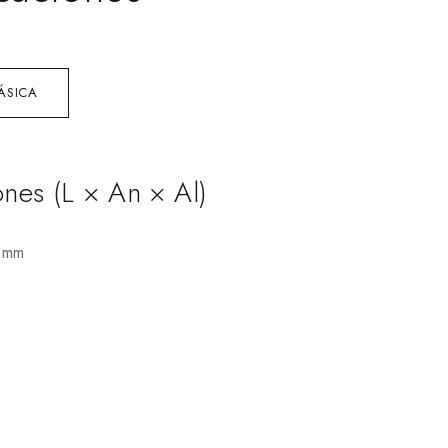
ÁSICA
nes (L × An × Al)
4 mm