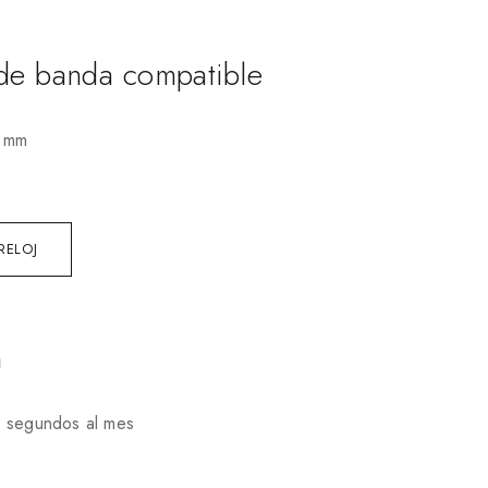
de banda compatible
 mm
RELOJ
n
0 segundos al mes