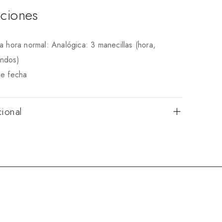
ciones
la hora normal: Analógica: 3 manecillas (hora,
undos)
de fecha
cional