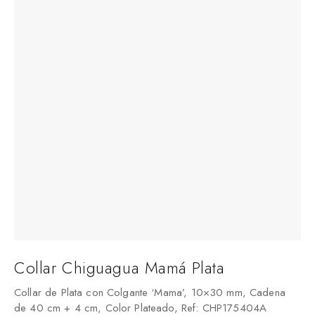
Collar Chiguagua Mamá Plata
C
Collar de Plata con Colgante ‘Mama’, 10×30 mm, Cadena
Co
de 40 cm + 4 cm, Color Plateado, Ref: CHP175404A
cm