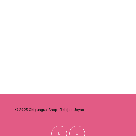
Contacte con nosotros
INFORMACIÓN
Envios y devoluciones
Términos de uso
Preguntas frecuentes
Políticas de privacidad
Condiciones de venta
Contacte con nosotros
© 2025 Chiguagua Shop - Relojes Joyas.