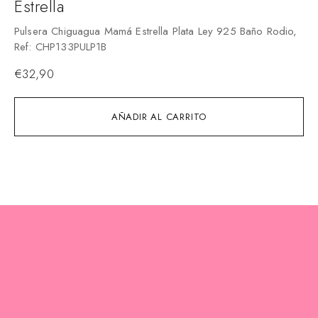
Estrella
Co
de
Pulsera Chiguagua Mamá Estrella Plata Ley 925 Baño Rodio,
Ref: CHP133PULP1B
€
€
32,90
AÑADIR AL CARRITO