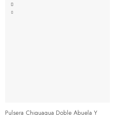
Pulsera Chiguagua Doble Abuela Y
P