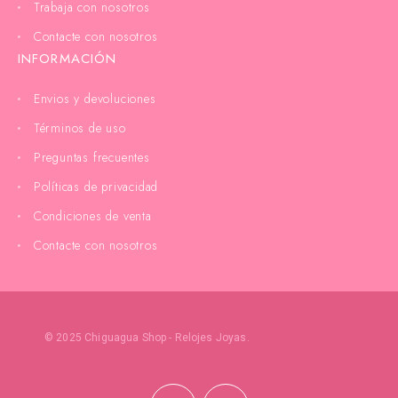
Trabaja con nosotros
Contacte con nosotros
INFORMACIÓN
Envios y devoluciones
Términos de uso
Preguntas frecuentes
Políticas de privacidad
Condiciones de venta
Contacte con nosotros
© 2025 Chiguagua Shop - Relojes Joyas.