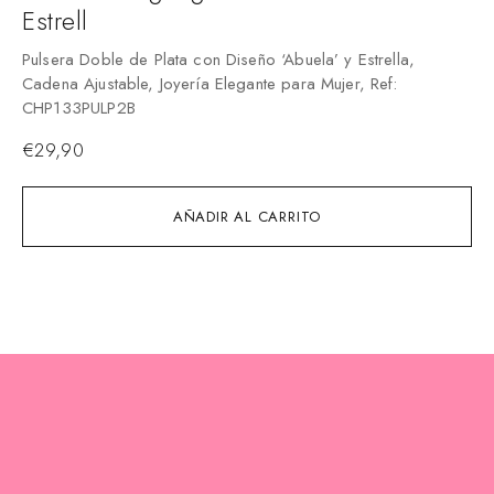
Estrell
C
Pulsera Doble de Plata con Diseño ‘Abuela’ y Estrella,
Pu
Cadena Ajustable, Joyería Elegante para Mujer, Ref:
Mu
CHP133PULP2B
€
€
29,90
AÑADIR AL CARRITO