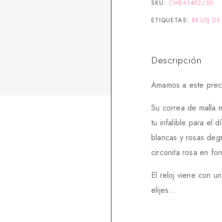
SKU:
CHB41402/30
ETIQUETAS:
RELOJ DE
Descripción
Amamos a este prec
Su correa de malla m
tu infalible para el 
blancas y rosas degr
circonita rosa en fo
El reloj viene con u
elijes…