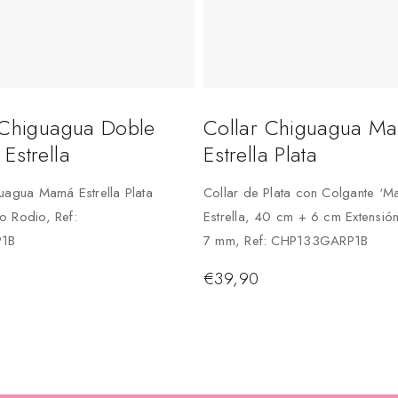
 Chiguagua Doble
Collar Chiguagua M
Estrella
Estrella Plata
uagua Mamá Estrella Plata
Collar de Plata con Colgante ‘M
o Rodio, Ref:
Estrella, 40 cm + 6 cm Extensió
P1B
7 mm, Ref: CHP133GARP1B
€
39,90