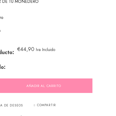
R DE TU MONEDERO
ro
a
€
44,90
Iva Incluido
ducto:
do:
AÑADIR AL CARRITO
COMPARTIR
TA DE DESEOS