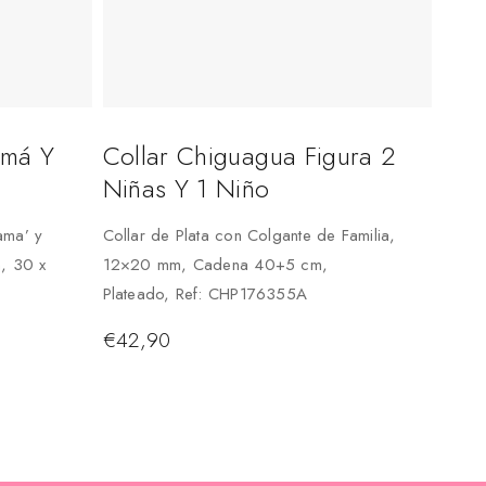
amá Y
Collar Chiguagua Figura 2
Niñas Y 1 Niño
ama’ y
Collar de Plata con Colgante de Familia,
n, 30 x
12×20 mm, Cadena 40+5 cm,
Plateado, Ref: CHP176355A
€
42,90