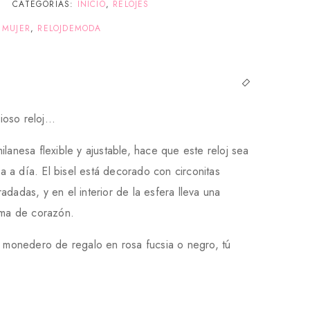
CATEGORÍAS:
INICIO
,
RELOJES
 MUJER
,
RELOJDEMODA
ioso reloj…
ilanesa flexible y ajustable, hace que este reloj sea
día a día. El bisel está decorado con circonitas
adadas, y en el interior de la esfera lleva una
rma de corazón.
n monedero de regalo en rosa fucsia o negro, tú