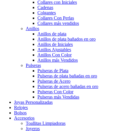
Collares con Iniciales
Cadenas
Colgantes
Collares Con Perlas
Collares más vendidos
Anillos
Anillos de plata
Anillos de plata bañados en oro
Anillos de Iniciales
Anillos Ajustables
Anillos Con Color
Anillos más Vendidos
Pulseras
Pulseras de Plata
Pulseras de plata bañadas en oro
Pulseras de Acero
Pulseras de acero bañadas en oro
Pulseras Con Color
Pulseras más Vendidas
Joyas Personalizadas
Relojes
Bolsos
Accesorios
Toallitas Limpiadoras
Joyeros