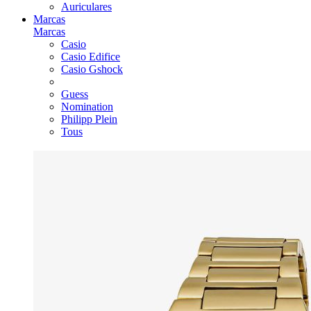
Auriculares
Marcas
Marcas
Casio
Casio Edifice
Casio Gshock
Guess
Nomination
Philipp Plein
Tous