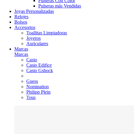
Pulseras Con Color
Pulseras más Vendidas
Joyas Personalizadas
Relojes
Bolsos
Accesorios
Toallitas Limpiadoras
Joyeros
Auriculares
Marcas
Marcas
Casio
Casio Edifice
Casio Gshock
Guess
Nomination
Philipp Plein
Tous