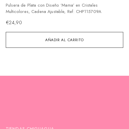
19
Pulsera de Plata con Diseño ‘Mama’ en Cristales
Multicolores, Cadena Ajustable, Ref: CHP115709A
€
€
24,90
AÑADIR AL CARRITO
TIENDAS CHIGUAGUA