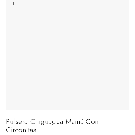
Pulsera Chiguagua Mamá Con
P
Circonitas
Pul