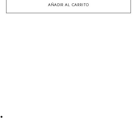
AÑADIR AL CARRITO
TIENDAS CHIGUAGUA
Tienda Centro Comercial Holea