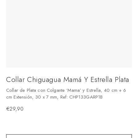
Collar Chiguagua Mamá Y Estrella Plata
P
C
Collar de Plata con Colgante ‘Mama’ y Estrella, 40 cm + 6
cm Extensión, 30 x 7 mm, Ref: CHP133GARP1B
Pu
Ro
€
29,90
€