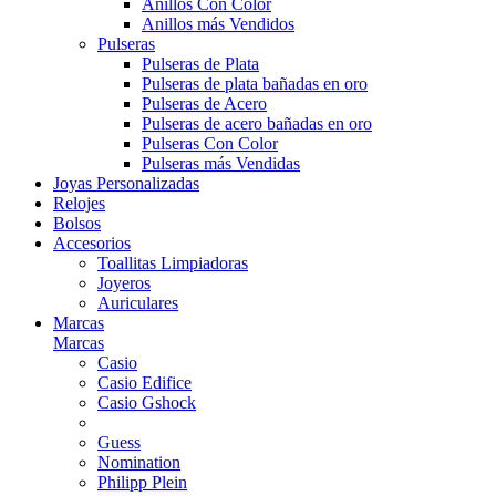
Anillos Con Color
Anillos más Vendidos
Pulseras
Pulseras de Plata
Pulseras de plata bañadas en oro
Pulseras de Acero
Pulseras de acero bañadas en oro
Pulseras Con Color
Pulseras más Vendidas
Joyas Personalizadas
Relojes
Bolsos
Accesorios
Toallitas Limpiadoras
Joyeros
Auriculares
Marcas
Marcas
Casio
Casio Edifice
Casio Gshock
Guess
Nomination
Philipp Plein