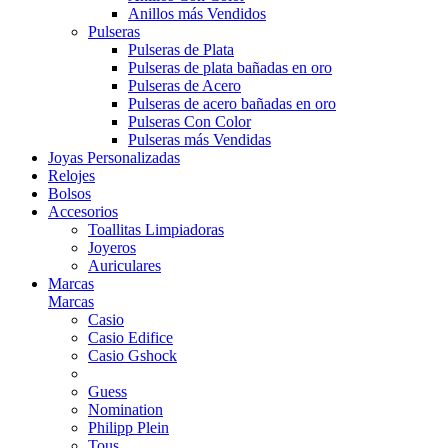
Anillos más Vendidos
Pulseras
Pulseras de Plata
Pulseras de plata bañadas en oro
Pulseras de Acero
Pulseras de acero bañadas en oro
Pulseras Con Color
Pulseras más Vendidas
Joyas Personalizadas
Relojes
Bolsos
Accesorios
Toallitas Limpiadoras
Joyeros
Auriculares
Marcas
Marcas
Casio
Casio Edifice
Casio Gshock
Guess
Nomination
Philipp Plein
Tous