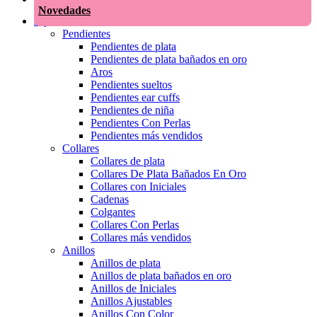
Novedades
Joyas
Pendientes
Pendientes de plata
Pendientes de plata bañados en oro
Aros
Pendientes sueltos
Pendientes ear cuffs
Pendientes de niña
Pendientes Con Perlas
Pendientes más vendidos
Collares
Collares de plata
Collares De Plata Bañados En Oro
Collares con Iniciales
Cadenas
Colgantes
Collares Con Perlas
Collares más vendidos
Anillos
Anillos de plata
Anillos de plata bañados en oro
Anillos de Iniciales
Anillos Ajustables
Anillos Con Color