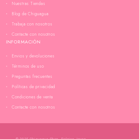
Nuestras Tiendas
Blog de Chiguagua
Trabaja con nosotros
Contacte con nosotros
INFORMACIÓN
Envios y devoluciones
Términos de uso
Preguntas frecuentes
Políticas de privacidad
Condiciones de venta
Contacte con nosotros