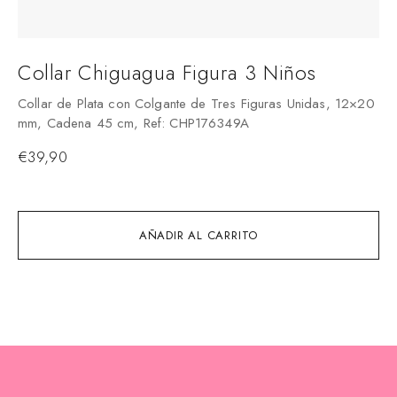
Collar Chiguagua Figura 3 Niños
P
Collar de Plata con Colgante de Tres Figuras Unidas, 12×20
Pu
mm, Cadena 45 cm, Ref: CHP176349A
19
€
39,90
€
AÑADIR AL CARRITO