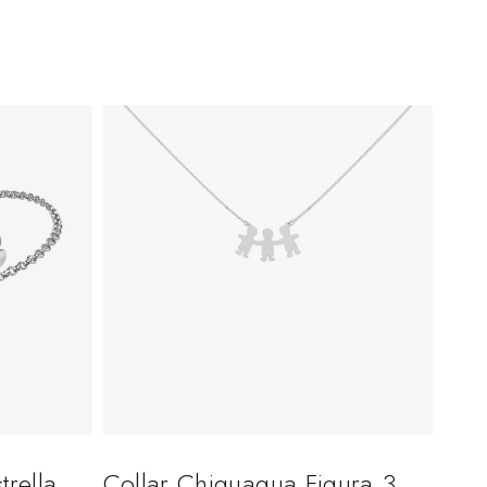
trella
Collar Chiguagua Figura 3