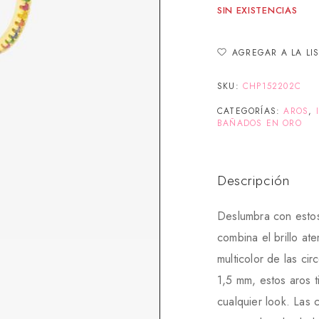
SIN EXISTENCIAS
AGREGAR A LA LI
SKU:
CHP152202C
CATEGORÍAS:
AROS
,
BAÑADOS EN ORO
Descripción
Deslumbra con estos
combina el brillo at
multicolor de las ci
1,5 mm, estos aros t
cualquier look. Las 