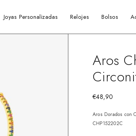
Joyas Personalizadas
Relojes
Bolsos
A
Aros C
Circon
€
48,90
Aros Dorados con Cir
CHP152202C