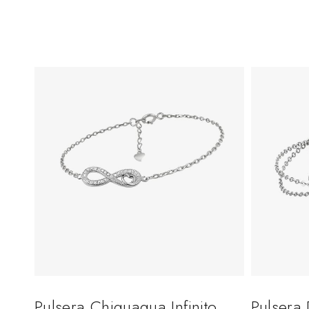
Pulsera Chiguagua Infinito
Pulsera