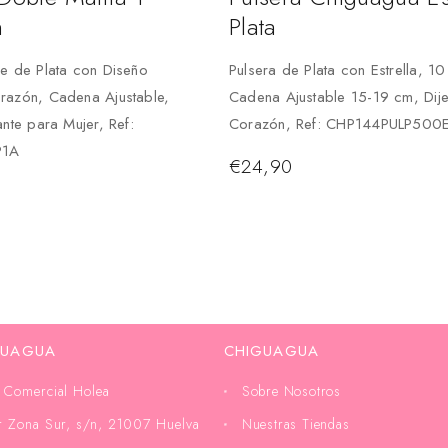
n
Plata
le de Plata con Diseño
Pulsera de Plata con Estrella, 1
razón, Cadena Ajustable,
Cadena Ajustable 15-19 cm, Dij
ante para Mujer, Ref:
Corazón, Ref: CHP144PULP500
P1A
€
24,90
GUAGUA
CHIGUAGUA
 Comercial Holea
Sobre Nosotros
or Zona Sur, s/n, 21007 Huelva
Nuestras Tiendas