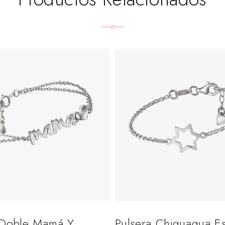
 Doble Mamá Y
Pulsera Chiguagua Es