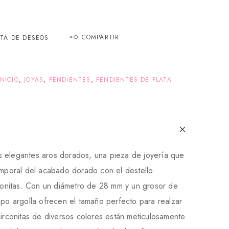
COMPARTIR
STA DE DESEOS
INICIO
,
JOYAS
,
PENDIENTES
,
PENDIENTES DE PLATA
 elegantes aros dorados, una pieza de joyería que
emporal del acabado dorado con el destello
rconitas. Con un diámetro de 28 mm y un grosor de
ipo argolla ofrecen el tamaño perfecto para realzar
circonitas de diversos colores están meticulosamente