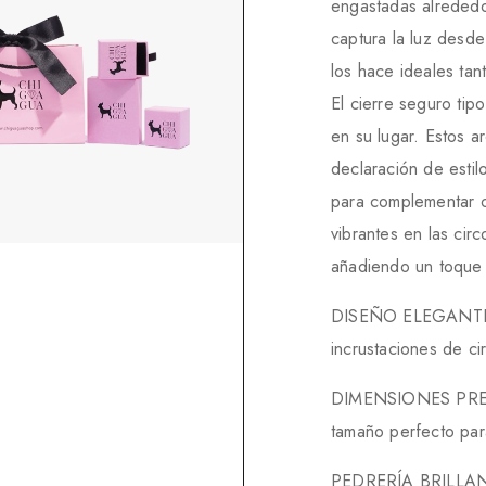
engastadas alrededo
captura la luz desde
los hace ideales tan
El cierre seguro tip
en su lugar. Estos a
declaración de estil
para complementar o
vibrantes en las cir
añadiendo un toque d
DISEÑO ELEGANTE: 
incrustaciones de ci
DIMENSIONES PRECI
tamaño perfecto par
PEDRERÍA BRILLANTE