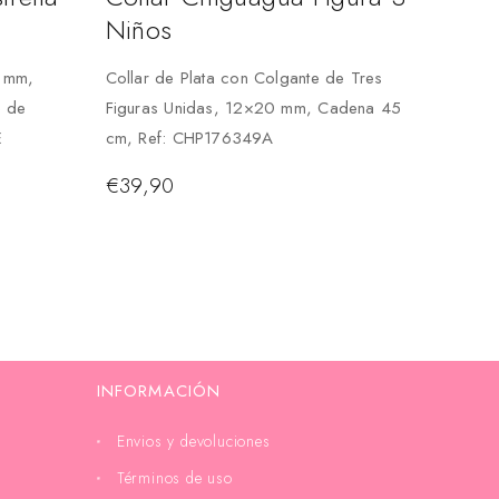
Niños
0 mm,
Collar de Plata con Colgante de Tres
e de
Figuras Unidas, 12×20 mm, Cadena 45
E
cm, Ref: CHP176349A
€
39,90
INFORMACIÓN
Envios y devoluciones
Términos de uso