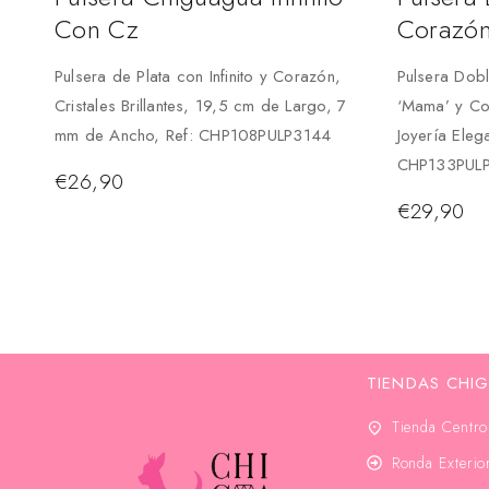
Con Cz
Corazó
Pulsera de Plata con Infinito y Corazón,
Pulsera Dob
Cristales Brillantes, 19,5 cm de Largo, 7
‘Mama’ y Co
mm de Ancho, Ref: CHP108PULP3144
Joyería Eleg
CHP133PUL
€
26,90
€
29,90
TIENDAS CHI
Tienda Centro
Ronda Exteri