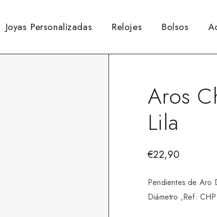
Joyas Personalizadas
Relojes
Bolsos
A
Aros C
Lila
€
22,90
Pendientes de Aro D
Diámetro ,Ref: CH