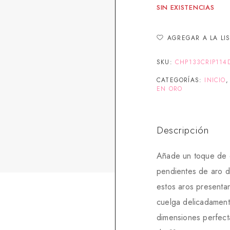
SIN EXISTENCIAS
AGREGAR A LA LI
SKU:
CHP133CRIP114
CATEGORÍAS:
INICIO
EN ORO
Descripción
Añade un toque de e
pendientes de aro d
estos aros presentan
cuelga delicadament
dimensiones perfect