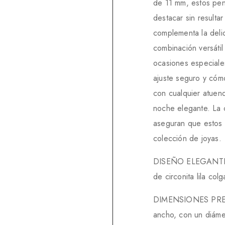
de 11 mm, estos pend
destacar sin resulta
complementa la delic
combinación versátil
ocasiones especiales
ajuste seguro y cóm
con cualquier atuen
noche elegante. La 
aseguran que estos 
colección de joyas.
DISEÑO ELEGANTE: 
de circonita lila col
DIMENSIONES PRECI
ancho, con un diáme