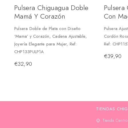
Pulsera Chiguagua Doble
Pulsera
Mamá Y Corazón
Con Ma
Pulsera Doble de Plata con Diseño
Pulsera Aju
‘Mama’ y Corazón, Cadena Ajustable,
Cordón Rosa
Joyería Elegante para Mujer, Ref:
Ref: CHP11
CHP133PULP1A
€
39,90
€
32,90
TIENDAS CHI
Tienda Centro