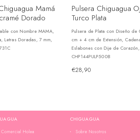
 Chiguagua Mamá
Pulsera Chiguagua O
cramé Dorado
Turco Plata
stable con Nombre MAMA,
Pulsera de Plata con Diseño de 
, Letras Doradas, 7 mm,
cm + 4 cm de Extensión, Caden
5731C
Eslabones con Dije de Corazón,
CHP144PULP500B
€
28,90
GUAGUA
CHIGUAGUA
 Comercial Holea
Sobre Nosotros