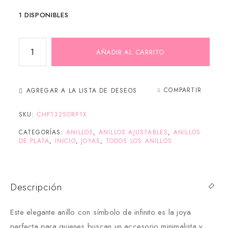
1 DISPONIBLES
AÑADIR AL CARRITO
COMPARTIR
AGREGAR A LA LISTA DE DESEOS
SKU:
CHP132SORP1X
CATEGORÍAS:
ANILLOS
,
ANILLOS AJUSTABLES
,
ANILLOS
DE PLATA
,
INICIO
,
JOYAS
,
TODOS LOS ANILLOS
Descripción
Este elegante anillo con símbolo de infinito es la joya
perfecta para quienes buscan un accesorio minimalista y