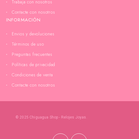
Trabaja con nosotros
Contacte con nosotros
INFORMACIÓN
Envios y devoluciones
Términos de uso
Preguntas frecuentes
Políticas de privacidad
Condiciones de venta
Contacte con nosotros
© 2025 Chiguagua Shop - Relojes Joyas.