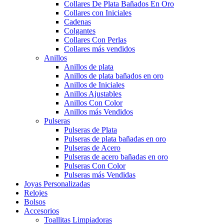
Collares De Plata Bañados En Oro
Collares con Iniciales
Cadenas
Colgantes
Collares Con Perlas
Collares más vendidos
Anillos
Anillos de plata
Anillos de plata bañados en oro
Anillos de Iniciales
Anillos Ajustables
Anillos Con Color
Anillos más Vendidos
Pulseras
Pulseras de Plata
Pulseras de plata bañadas en oro
Pulseras de Acero
Pulseras de acero bañadas en oro
Pulseras Con Color
Pulseras más Vendidas
Joyas Personalizadas
Relojes
Bolsos
Accesorios
Toallitas Limpiadoras