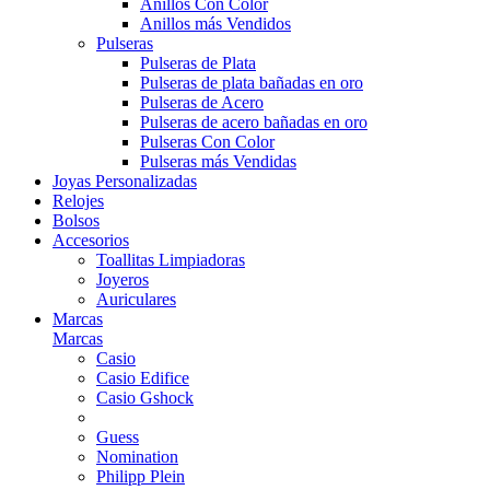
Anillos Con Color
Anillos más Vendidos
Pulseras
Pulseras de Plata
Pulseras de plata bañadas en oro
Pulseras de Acero
Pulseras de acero bañadas en oro
Pulseras Con Color
Pulseras más Vendidas
Joyas Personalizadas
Relojes
Bolsos
Accesorios
Toallitas Limpiadoras
Joyeros
Auriculares
Marcas
Marcas
Casio
Casio Edifice
Casio Gshock
Guess
Nomination
Philipp Plein