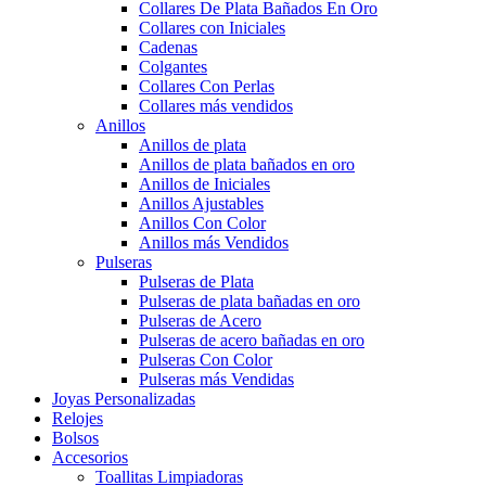
Collares De Plata Bañados En Oro
Collares con Iniciales
Cadenas
Colgantes
Collares Con Perlas
Collares más vendidos
Anillos
Anillos de plata
Anillos de plata bañados en oro
Anillos de Iniciales
Anillos Ajustables
Anillos Con Color
Anillos más Vendidos
Pulseras
Pulseras de Plata
Pulseras de plata bañadas en oro
Pulseras de Acero
Pulseras de acero bañadas en oro
Pulseras Con Color
Pulseras más Vendidas
Joyas Personalizadas
Relojes
Bolsos
Accesorios
Toallitas Limpiadoras