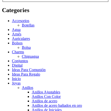
Categories
Accesorios
Botellas
Agua
Arnés
Auriculares
Bolsos
Bolsa
Charms
Chiguagua
Conjuntos
Digital
Ideas Para Comunión
Ideas Para Regalo
Inicio
Joyas
Anillos
Anillos Ajustables
Anillos Con Color
Anillos de acero
Anillos de acero bañados en oro
Anillos de Iniciales