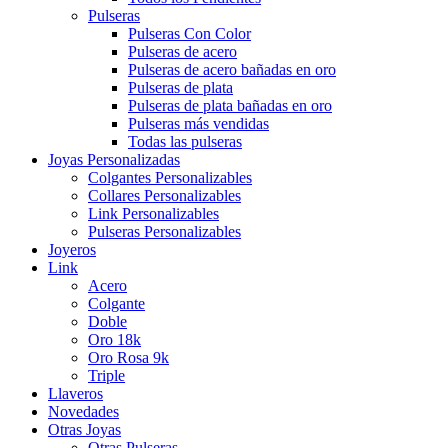
Pulseras
Pulseras Con Color
Pulseras de acero
Pulseras de acero bañadas en oro
Pulseras de plata
Pulseras de plata bañadas en oro
Pulseras más vendidas
Todas las pulseras
Joyas Personalizadas
Colgantes Personalizables
Collares Personalizables
Link Personalizables
Pulseras Personalizables
Joyeros
Link
Acero
Colgante
Doble
Oro 18k
Oro Rosa 9k
Triple
Llaveros
Novedades
Otras Joyas
Otras Pulseras